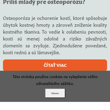
Príliš mladý pre osteoporózu?
Osteoporóza je ochorenie kostí, ktoré spôsobuje
úbytok kostnej hmoty a zároveň zníženie kvality
kostného tkaniva. To vedie k oslabeniu pevnosti,
kosti sú menej odolné a riziko závažných
zlomenín sa zvyšuje. Zjednodušene povedané,
kosti rednú a sú lámavejšie.
ČÍTAŤ VIAC
Táto stránka používa cookies na vylepšenie vášho
užívateľského zážitku.
Súhlasím
16. marca 2022